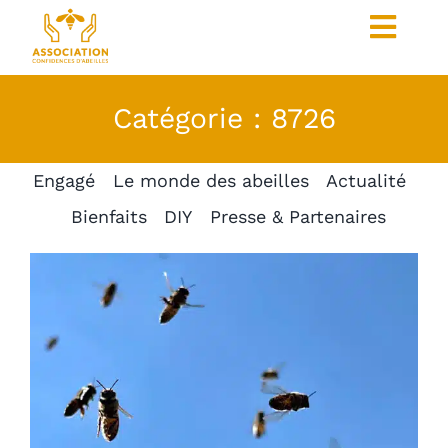
Skip
Toggl
to
content
Navig
Pour les entreprises
Catégorie : 8726
Pour les particuliers
Engagé
Le monde des abeilles
Actualité
Coût et contreparties
Bienfaits
DIY
Presse & Partenaires
Les ruches parrainées
Produits
Faire un don
Nous contacter
L’association