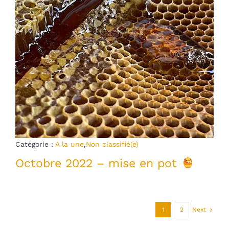
Catégorie :
A la une
,
Non classifié(e)
Octobre 2022 – mise en pot
1
2
Next