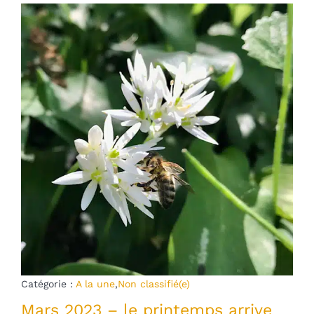
Catégorie :
A la une
,
Non classifié(e)
Mars 2023 – le printemps arrive