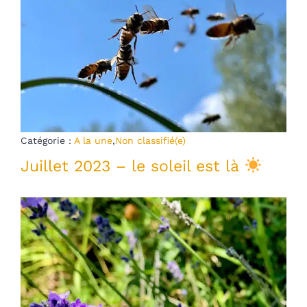
Blog
mon panier
mon compte
Français
Catégorie :
A la une
,
Non classifié(e)
Juillet 2023 – le soleil est là