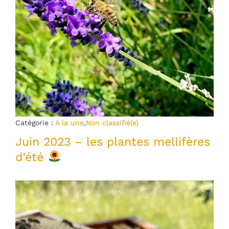
Catégorie :
A la une
,
Non classifié(e)
Juin 2023 – les plantes mellifères
d’été