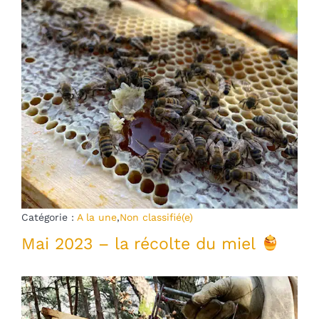
Catégorie :
A la une
,
Non classifié(e)
Mai 2023 – la récolte du miel