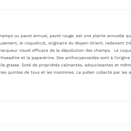
hamps ou pavot annuel, pavot rouge, est une plante annuelle qui a
usement, le coquelicot, originaire du Moyen-Orient, redevient t
 marqueur visuel efficace de la dépollution des champs. Le coqu
 rhoeadine et la papavérine. Des anthocyanosides sont à l’origine 
le grasse. Doté de propriétés calmantes, adoucissantes et même 
 les quintes de toux et les insomnies. Le pollen collecté par les ab