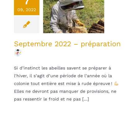
7
eptembre
09, 2022
2022 –
éparation
une
Non classifié(e)
Septembre 2022 – préparation
Si d’instinct les abeilles savent se préparer à
l’hiver, il s’agit d’une période de l’année où la
colonie tout entière est mise à rude épreuve !
Elles ne devront pas manquer de provisions, ne
pas ressentir le froid et ne pas […]