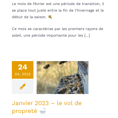
Le mois de février est une période de transition, il
se place tout juste entre la fin de l’hivernage et le
début de la saison.
Ce mois se caractérise par les premiers rayons de
soleil, une période importante pour les […]
24
vier 2023 –
04, 2023
le vol de
ropreté
une
Non classifié(e)
Janvier 2023 – le vol de
propreté