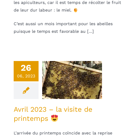
les apiculteurs, car il est temps de récolter le fruit
de leur dur labeur : le miel.
C’est aussi un mois important pour les abeilles
puisque le temps est favorable au […]
26
il 2023 – la
06, 2023
visite de
intemps
une
Non classifié(e)
Avril 2023 – la visite de
printemps
L’arrivée du printemps coïncide avec la reprise