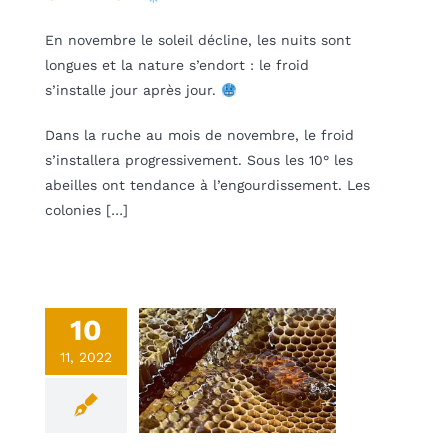
En novembre le soleil décline, les nuits sont
longues et la nature s’endort : le froid
s’installe jour après jour.
Dans la ruche au mois de novembre, le froid
s’installera progressivement. Sous les 10° les
abeilles ont tendance à l’engourdissement. Les
colonies […]
10
11, 2022
obre 2022 –
se en pot
une
Non classifié(e)