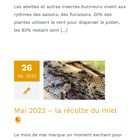
Les abeilles et autres insectes butineurs vivent aux
rythmes des saisons, des floraisons. 20% des
plantes utilisent le vent pour disperser le pollen,
les 80% restant sont […]
26
i 2023 – la
06, 2023
olte du miel
une
Non classifié(e)
Mai 2023 – la récolte du miel
Le mois de mai marque un moment excitant pour