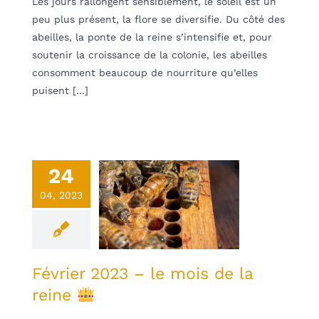
Les jours rallongent sensiblement, le soleil est un
peu plus présent, la flore se diversifie. Du côté des
abeilles, la ponte de la reine s’intensifie et, pour
soutenir la croissance de la colonie, les abeilles
consomment beaucoup de nourriture qu’elles
puisent […]
24
rier 2023 –
04, 2023
 mois de la
reine
une
Non classifié(e)
Février 2023 – le mois de la
reine