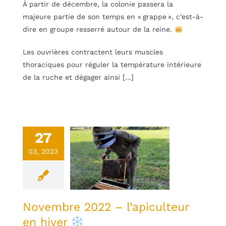
À partir de décembre, la colonie passera la
majeure partie de son temps en « grappe », c’est-à-
dire en groupe resserré autour de la reine.
Les ouvrières contractent leurs muscles
thoraciques pour réguler la température intérieure
de la ruche et dégager ainsi […]
27
embre 2022
03, 2023
l’apiculteur
n hiver
une
Non classifié(e)
Novembre 2022 – l’apiculteur
en hiver