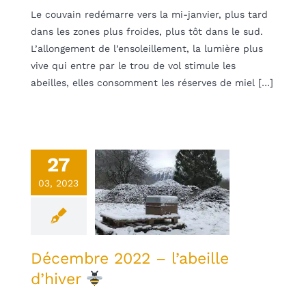
Le couvain redémarre vers la mi-janvier, plus tard
dans les zones plus froides, plus tôt dans le sud.
L’allongement de l’ensoleillement, la lumière plus
vive qui entre par le trou de vol stimule les
abeilles, elles consomment les réserves de miel […]
27
embre 2022
03, 2023
– l’abeille
d’hiver
une
Non classifié(e)
Décembre 2022 – l’abeille
d’hiver