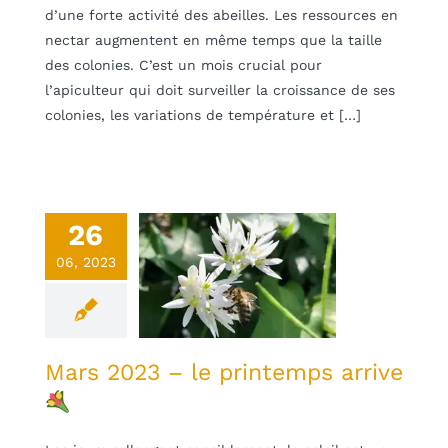
d’une forte activité des abeilles. Les ressources en
nectar augmentent en même temps que la taille
des colonies. C’est un mois crucial pour
l’apiculteur qui doit surveiller la croissance de ses
colonies, les variations de température et […]
26
s 2023 – le
06, 2023
printemps
arrive
une
Non classifié(e)
Mars 2023 – le printemps arrive