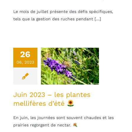
Le mois de juillet présente des défis spécifiques,
tels que la gestion des ruches pendant […]
26
n 2023 – les
06, 2023
plantes
lifères d’été
une
Non classifié(e)
Juin 2023 – les plantes
mellifères d’été
En juin, les journées sont souvent chaudes et les
prairies regorgent de nectar.