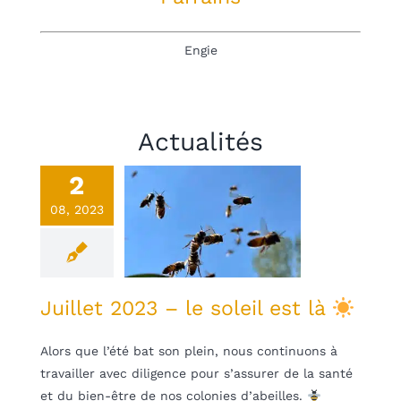
Engie
Actualités
2
illet 2023 –
08, 2023
soleil est là
une
Non classifié(e)
Juillet 2023 – le soleil est là
Alors que l’été bat son plein, nous continuons à
travailler avec diligence pour s’assurer de la santé
et du bien-être de nos colonies d’abeilles.