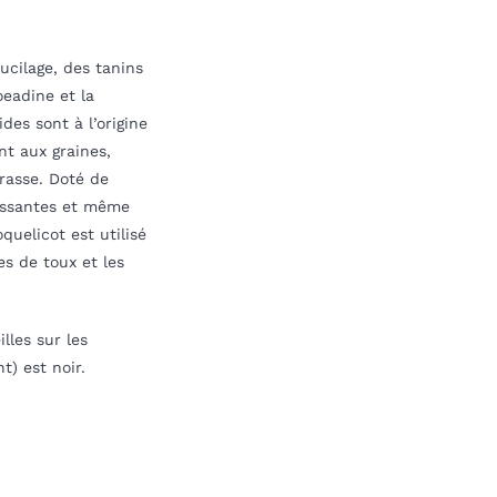
cilage, des tanins
oeadine et la
des sont à l’origine
nt aux graines,
grasse. Doté de
issantes et même
quelicot est utilisé
es de toux et les
illes sur les
t) est noir.