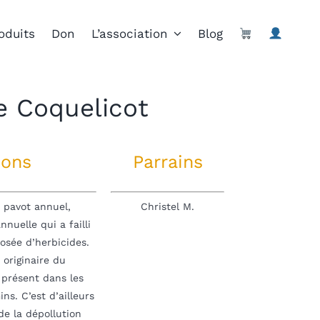
oduits
Don
L’association
Blog
 Coquelicot
ions
Parrains
 pavot annuel,
Christel M.
nuelle qui a failli
rosée d’herbicides.
 originaire du
 présent dans les
s. C’est d’ailleurs
de la dépollution