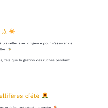
t là
à travailler avec diligence pour s’assurer de
lles.
es, tels que la gestion des ruches pendant
llifères d’été
les prairies regorgent de nectar.