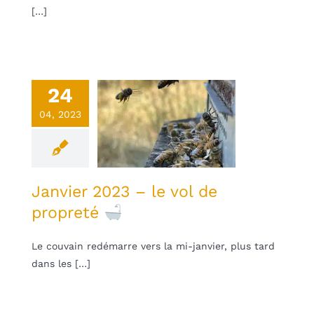
[…]
24
vier 2023 –
04, 2023
le vol de
ropreté
une
Non classifié(e)
Janvier 2023 – le vol de
propreté
Le couvain redémarre vers la mi-janvier, plus tard
dans les […]