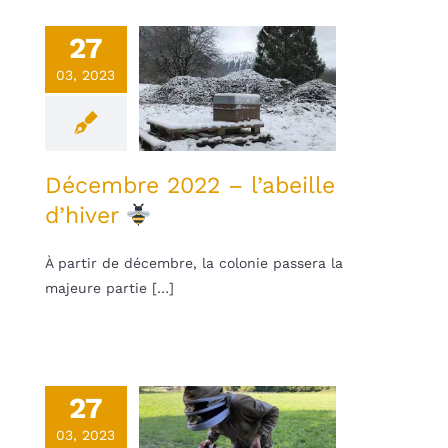
27
embre 2022
03, 2023
– l’abeille
d’hiver
une
Non classifié(e)
Décembre 2022 – l’abeille
d’hiver
À partir de décembre, la colonie passera la
majeure partie […]
27
embre 2022
03, 2023