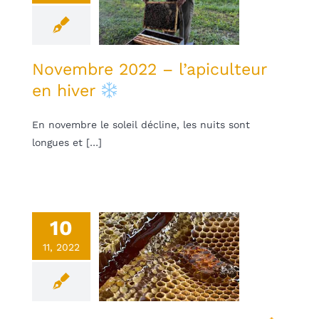
l’apiculteur
n hiver
une
Non classifié(e)
Novembre 2022 – l’apiculteur
en hiver
En novembre le soleil décline, les nuits sont
longues et […]
10
11, 2022
obre 2022 –
se en pot
une
Non classifié(e)