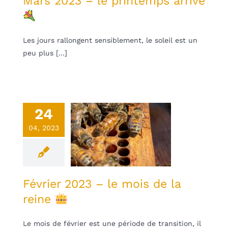
Mars 2023 – le printemps arrive
Les jours rallongent sensiblement, le soleil est un
peu plus […]
24
rier 2023 –
04, 2023
 mois de la
reine
une
Non classifié(e)
Février 2023 – le mois de la
reine
Le mois de février est une période de transition, il