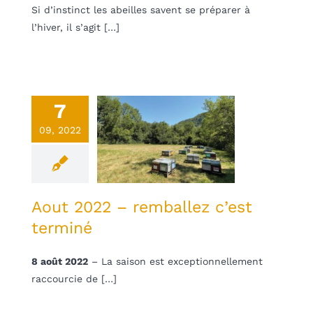
Si d’instinct les abeilles savent se préparer à
l’hiver, il s’agit […]
7
out 2022 –
09, 2022
ballez c’est
terminé
une
Non classifié(e)
Aout 2022 – remballez c’est
terminé
8 août 2022
– La saison est exceptionnellement
raccourcie de […]