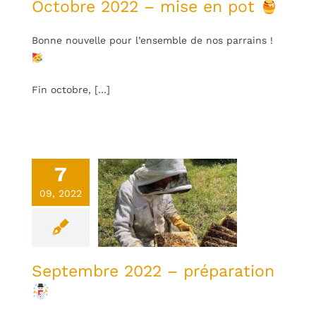
Octobre 2022 – mise en pot
Bonne nouvelle pour l’ensemble de nos parrains !
Fin octobre, […]
7
eptembre
09, 2022
2022 –
éparation
une
Non classifié(e)
Septembre 2022 – préparation