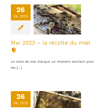
26
i 2023 – la
06, 2023
olte du miel
une
Non classifié(e)
Mai 2023 – la récolte du miel
Le mois de mai marque un moment excitant pour
les […]
26
il 2023 – la
06, 2023