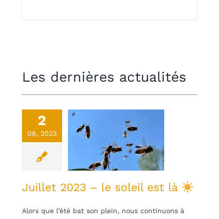
Les dernières actualités
2
illet 2023 –
08, 2023
soleil est là
une
Non classifié(e)
Juillet 2023 – le soleil est là
Alors que l’été bat son plein, nous continuons à