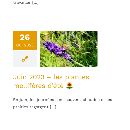
travailler […]
26
n 2023 – les
06, 2023
plantes
lifères d’été
une
Non classifié(e)
Juin 2023 – les plantes
mellifères d’été
En juin, les journées sont souvent chaudes et les
prairies regorgent […]