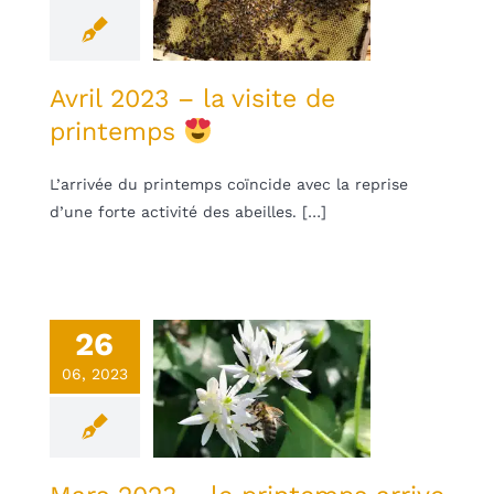
visite de
intemps
une
Non classifié(e)
Avril 2023 – la visite de
printemps
L’arrivée du printemps coïncide avec la reprise
d’une forte activité des abeilles. […]
26
s 2023 – le
06, 2023
printemps
arrive
une
Non classifié(e)