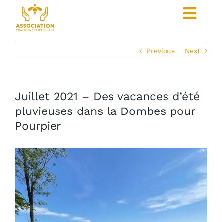
Skip
Toggl
to
content
Navig
Pour les entreprises
Previous
Next
Pour les particuliers
Coût et contreparties
Juillet 2021 – Des vacances d’été
pluvieuses dans la Dombes pour
Les ruches parrainées
Pourpier
Produits
Faire un don
Nous contacter
L’association