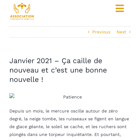
Skip
Toggl
to
content
Navig
Pour les entreprises
Previous
Next
Pour les particuliers
Coût et contreparties
Janvier 2021 – Ça caille de
nouveau et c’est une bonne
Les ruches parrainées
nouvelle !
Produits
Faire un don
Depuis un mois, le mercure oscille autour de zéro
degré, la neige tombe, les ruisseaux se figent en langue
Nous contacter
de glace géante, le soleil se cache, et les ruchers sont
plongés dans une torpeur inquiétante. Et pourtant,
L’association