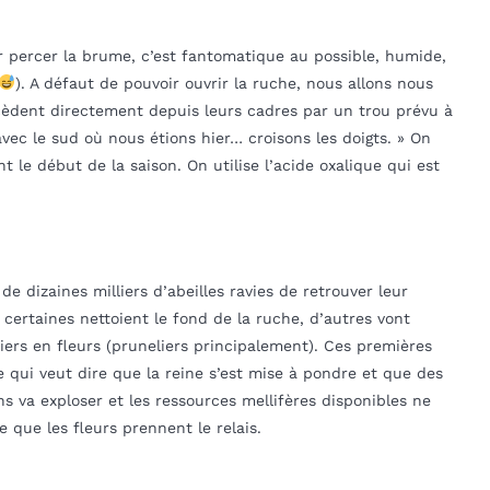
r percer la brume, c’est fantomatique au possible, humide,
). A défaut de pouvoir ouvrir la ruche, nous allons nous
ccèdent directement depuis leurs cadres par un trou prévu à
avec le sud où nous étions hier… croisons les doigts. » On
t le début de la saison. On utilise l’acide oxalique qui est
de dizaines milliers d’abeilles ravies de retrouver leur
 certaines nettoient le fond de la ruche, d’autres vont
itiers en fleurs (pruneliers principalement). Ces premières
 Ce qui veut dire que la reine s’est mise à pondre et que des
s va exploser et les ressources mellifères disponibles ne
que les fleurs prennent le relais.