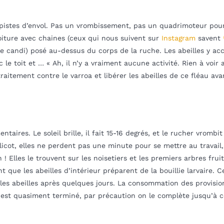
s pistes d’envol. Pas un vrombissement, pas un quadrimoteur pou
oiture avec chaines (ceux qui nous suivent sur
Instagram
savent
le candi) posé au-dessus du corps de la ruche. Les abeilles y a
le toit et … « Ah, il n’y a vraiment aucune activité. Rien à voir 
raitement contre le varroa et libérer les abeilles de ce fléau avan
aires. Le soleil brille, il fait 15-16 degrés, et le rucher vrombit 
elicot, elles ne perdent pas une minute pour se mettre au travail,
 ! Elles le trouvent sur les noisetiers et les premiers arbres fru
nt que les abeilles d’intérieur préparent de la bouillie larvaire.
les abeilles après quelques jours. La consommation des provision
est quasiment terminé, par précaution on le complète jusqu’à ce 